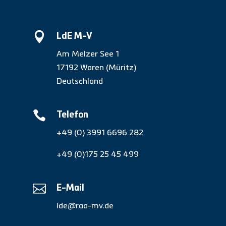

LdE M-V
Am Melzer See 1
17192 Waren (Müritz)
Deutschland

Telefon
+49 (0) 3991 6696 282
+49 (0)175 25 45 499

E-Mail
lde@raa-mv.de