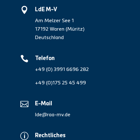

LdE M-V
Am Melzer See 1
17192 Waren (Müritz)
Deutschland

Telefon
+49 (0) 3991 6696 282
+49 (0)175 25 45 499

E-Mail
lde@raa-mv.de
p
Rechtliches