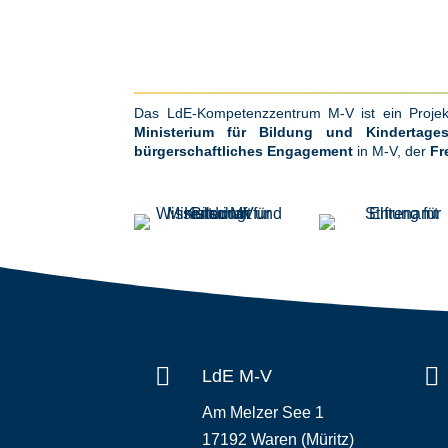
Das LdE-Kompetenzzentrum M-V ist ein Proje
Ministerium für Bildung und Kindertage
bürgerschaftliches Engagement
in M-V, der
Fr


LdE M-V
Am Melzer See 1
17192 Waren (Müritz)