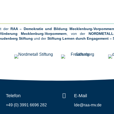
kt der
RAA – Demokratie und Bildung Mecklenburg-Vorpommern
sförderung Mecklenburg-Vorpommern
, von der
NORDMETALL-
eudenberg Stiftung
und der
Stiftung Lernen durch Engagement – 

Telefon
E-Mail
+49 (0) 3991 6696 282
lde@raa-mv.de