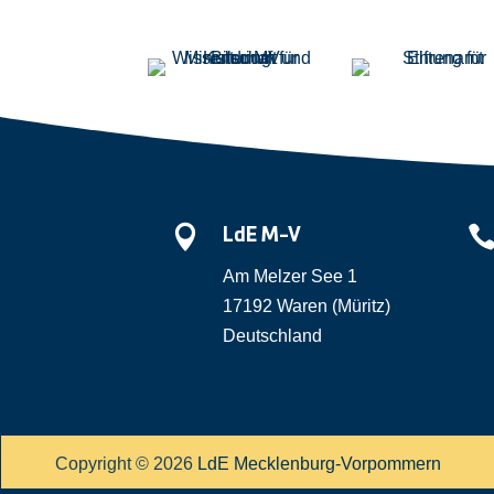

LdE M-V
Am Melzer See 1
17192 Waren (Müritz)
Deutschland
Copyright © 2026
LdE Mecklenburg-Vorpommern