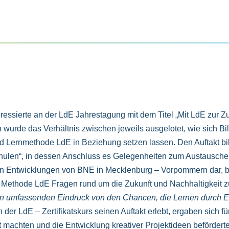
essierte an der LdE Jahrestagung mit dem Titel „Mit LdE zur 
ch wurde das Verhältnis zwischen jeweils ausgelotet, wie sich B
 Lernmethode LdE in Beziehung setzen lassen. Den Auftakt bild
len“, in dessen Anschluss es Gelegenheiten zum Austauschen
ellen Entwicklungen von BNE in Mecklenburg – Vorpommern dar,
Methode LdE Fragen rund um die Zukunft und Nachhaltigkeit zu 
en umfassenden Eindruck von den Chancen, die Lernen durch E
h der LdE – Zertifikatskurs seinen Auftakt erlebt, ergaben sich
 machten und die Entwicklung kreativer Projektideen befördert